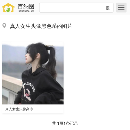
搜
真人女生头像黑色系的图片
真人女生头像高冷
共
1
页
1
条记录