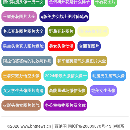
情侣动漫头像一男一女
金钱树开花是什么样子
干石花图片
玉树开花图片大全
q版美少女战士图片简笔画
冬瓜开花图片图片大全
野葱开花图片
情侣头像小红书
男生头像真人图片遮脸
美女头像动漫
合丽花图片
阿拉伯婆婆纳的功效与作用
和平精英霸气头像图片大全
王者荣耀孙悟空头像
2024年最火微信头像一
动漫男生霸气头像
女大学生头像图片高清
高能量磁场微信头像
绝美女生头像
火影头像女图片帅气
办公室植物图片及名称
©2026 www.bntnews.cn |
百纳图
闽ICP备20009870号-13
|
#联系