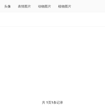
头像
表情图片
动物图片
植物图片
共
1
页
1
条记录