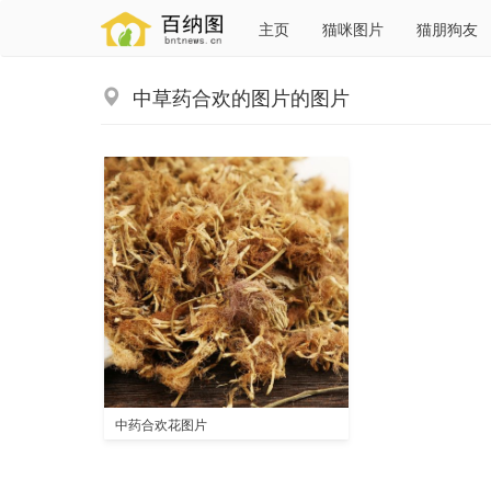
主页
猫咪图片
猫朋狗友
中草药合欢的图片的图片
中药合欢花图片