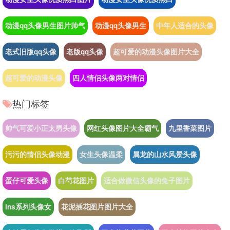
动漫qq头像男生图片帅气
动漫qq头像男生
中年人适合的头像
老式旧版qq头像
老版qq头像
超可爱的动漫头像图片大全
超可爱的动漫头像
四人情侣头像两对情侣
热门标签
帅气可爱小正太男头像
网红头像图片大全霸气
九里香菜图片
污污的情侣头像动漫
女生头像温柔
属龙的山水风景头像
蛋仔可爱头像
白芍花图片
适合做微信头像的兔子图片
ins系列头像女
花泥插花图片图片大全