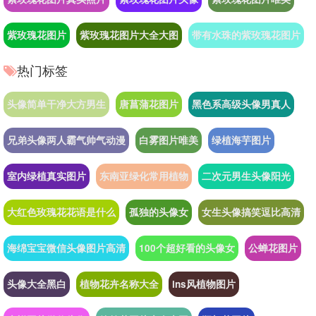
紫玫瑰花图片
紫玫瑰花图片大全大图
带有水珠的紫玫瑰花图片
热门标签
头像简单干净大方男生
唐菖蒲花图片
黑色系高级头像男真人
兄弟头像两人霸气帅气动漫
白雾图片唯美
绿植海芋图片
室内绿植真实图片
东南亚绿化常用植物
二次元男生头像阳光
大红色玫瑰花花语是什么
孤独的头像女
女生头像搞笑逗比高清
海绵宝宝微信头像图片高清
100个超好看的头像女
公蝉花图片
头像大全黑白
植物花卉名称大全
ins风植物图片