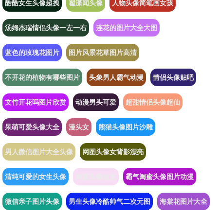
酷酷女生头像超拽
翟潇闻头像
人物头像简笔画女孩
汤姆杰瑞情侣头像一左一右
连花的图片大全大图
蓝色的玫瑰花图片
图片风景花草图片高清
不开花的植物有哪些图片
头象男人霸气动漫
情侣头像贴吧
文竹开花吗图片欣赏
动漫男头可爱
超甜情侣头像超仙
呆萌可爱头像大全
漫头女
熊猫头像图片沙雕
男人微信图片大全头像
网图头像女背影漂亮
清纯可爱的女生头像
闺蜜头像短发
霸气闺蜜头像图片动漫
微信亲子图片头像
男生头像冷酷帅气二次元图
海棠花图片大全