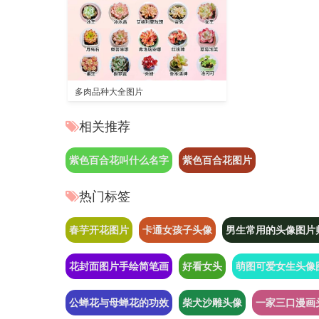
多肉品种大全图片
相关推荐
紫色百合花叫什么名字
紫色百合花图片
热门标签
春芋开花图片
卡通女孩子头像
男生常用的头像图片
花封面图片手绘简笔画
好看女头
萌图可爱女生头像
公蝉花与母蝉花的功效
柴犬沙雕头像
一家三口漫画