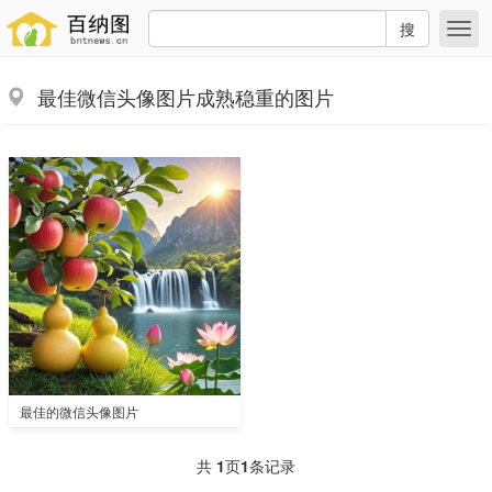
搜
最佳微信头像图片成熟稳重的图片
最佳的微信头像图片
共
1
页
1
条记录