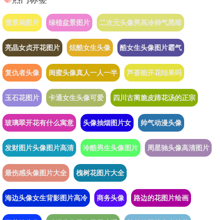
雪景画图片
绿植盆景图片
二次元头像男高冷帅气黑暗
亮晶女贞开花图片
炫酷女生头像
酷女生头像图片霸气
复仇者头像
闺蜜头像真人一人一半
芦荟能开花结果吗
玉石花图片
卡通女生头像可爱
四川古蔺脆皮蹄花汤的正宗
玻璃翠开花有什么寓意
头像抽烟图片女
帅气动漫头像
发财图片头像图片高清
冷酷男生头像图片
周星驰头像高清图片
最伤感头像图片大全
槐树花图片大全
海边头像女生背影图片高冷
商务头像
路边的花图片绘画