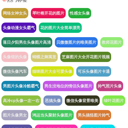
网络女神女头
琴叶榕开花的图片
性感女头像
头像动漫女头霸气
花的图片大全简单漂亮
落日夕阳男生头像图片高清
贝微微图片的唯美图片
教师花图片
头像馆的头像
蝴蝶之舞寓意
芝麻图片大全开花图片视频
微信头像汽车
猫咪图片大全可爱头像
可乐头像图片卡通
男图片头像冷酷霸气
男生没地位的情侣头像图片
帅气照片头像
高冷cp头像一左一右
恶搞头像
微信头像背景唯美
绿叶花图片
图片头像男女
鸿运当头聚财头像图片
男头搞怪图片帅气