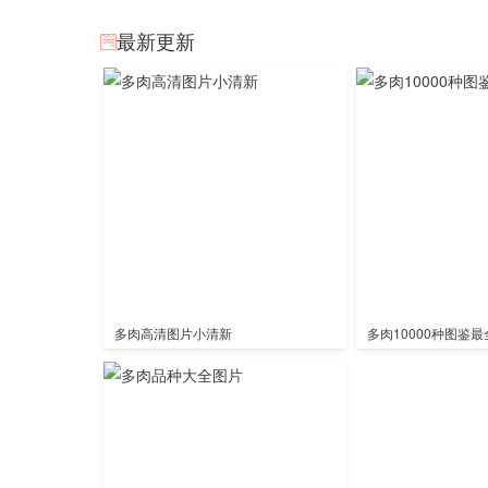
最新更新
多肉高清图片小清新
多肉10000种图鉴最