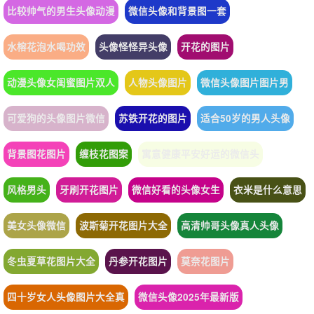
比较帅气的男生头像动漫
微信头像和背景图一套
水榕花泡水喝功效
头像怪怪异头像
开花的图片
动漫头像女闺蜜图片双人
人物头像图片
微信头像图片图片男
可爱狗的头像图片微信
苏铁开花的图片
适合50岁的男人头像
背景图花图片
缠枝花图案
寓意健康平安好运的微信头
风格男头
牙刷开花图片
微信好看的头像女生
衣米是什么意思
美女头像微信
波斯菊开花图片大全
高清帅哥头像真人头像
冬虫夏草花图片大全
丹参开花图片
莫奈花图片
四十岁女人头像图片大全真
微信头像2025年最新版