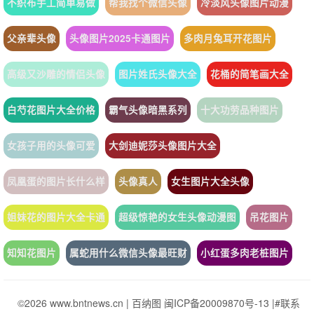
不织布手工简单易做
帮我找个微信头像
冷淡风头像图片动漫
父亲辈头像
头像图片2025卡通图片
多肉月兔耳开花图片
高级又沙雕的情侣头像
图片姓氏头像大全
花桶的简笔画大全
白芍花图片大全价格
霸气头像暗黑系列
十大功劳品种图片
女孩子用的头像可爱
大剑迪妮莎头像图片大全
凤凰蛋的图片长什么样
头像真人
女生图片大全头像
姐妹花的图片大全卡通
超级惊艳的女生头像动漫图
吊花图片
知知花图片
属蛇用什么微信头像最旺财
小红蛋多肉老桩图片
©2026 www.bntnews.cn |
百纳图
闽ICP备20009870号-13
|
#联系