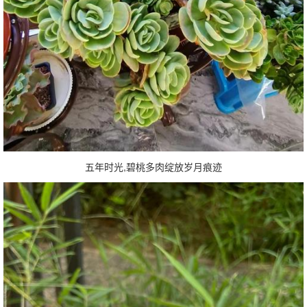
五年时光,碧桃多肉绽放岁月痕迹