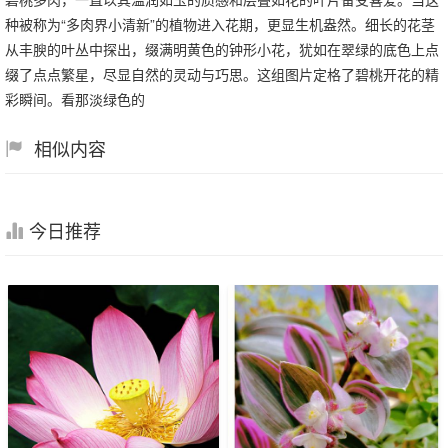
种被称为“多肉界小清新”的植物进入花期，更显生机盎然。细长的花茎
从丰腴的叶丛中探出，缀满明黄色的钟形小花，犹如在翠绿的底色上点
缀了点点繁星，尽显自然的灵动与巧思。这组图片定格了碧桃开花的精
彩瞬间。看那淡绿色的
相似内容
今日推荐