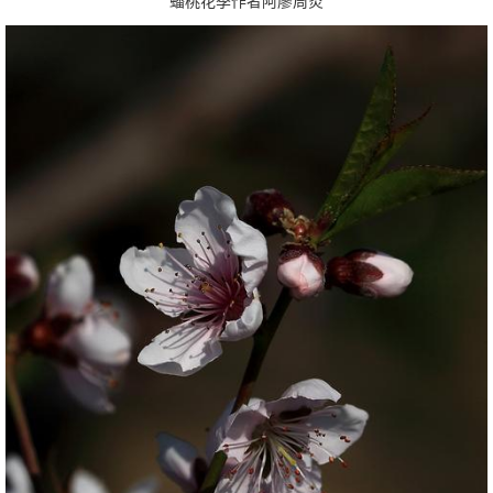
蟠桃花季作者阿廖周炎