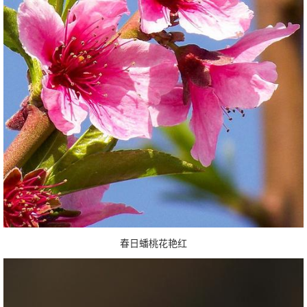
春日蟠桃花艳红