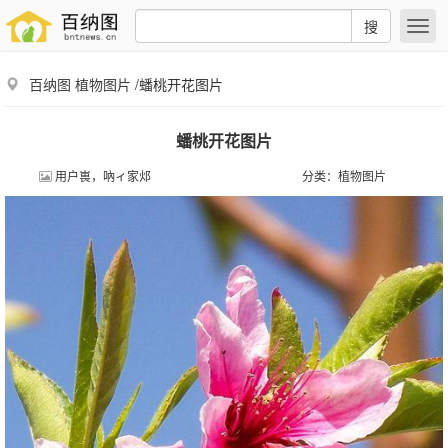
搜
百纳图
植物图片
/蟠桃开花图片
蟠桃开花图片
用户嵔，吶ィ家邩
分类：
植物图片