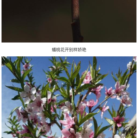
蟠桃花开别样娇艳