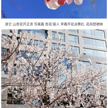
其它 山杏花开正浓 写美篇 杏花/丽人 早春开花淡寒红, 花风怒艳映