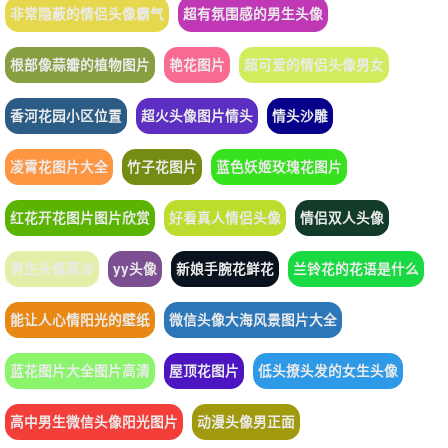
非常隐蔽的情侣头像霸气
超有氛围感的男生头像
根部像蒜瓣的植物图片
艳花图片
超可爱的情侣头像男女
香河花园小区位置
超火头像图片情头
情头沙雕
凌霄花图片大全
竹子花图片
蓝色妖姬玫瑰花图片
红花开花图片图片欣赏
好看真人情侣头像
情侣双人头像
男生头像高冷
yy头像
新娘手腕花鲜花
兰铃花的花语是什么
能让人心情阳光的壁纸
微信头像大海风景图片大全
蓝花图片大全图片高清
屋顶花图片
低头撩头发的女生头像
高中男生微信头像阳光图片
动漫头像男正面