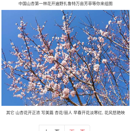
中国山杏第一林花开遍野扎鲁特万亩芳菲等你来组图
其它 山杏花开正浓 写美篇 杏花/丽人 早春开花淡寒红, 花风怒艳映