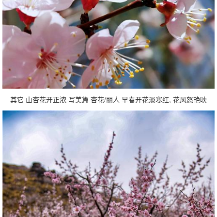
其它 山杏花开正浓 写美篇 杏花/丽人 早春开花淡寒红, 花风怒艳映