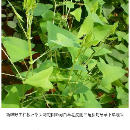
新鲜野生杠板归犁头刺蛇倒退河白草老虎脷三角藤蛇牙草下单现采