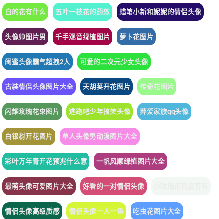
白的花有什么
五叶一枝花的药效
蜡笔小新和妮妮的情侣头像
头像帅图片男
千手观音绿植图片
萝卜花图片
闺蜜头像霸气超拽2人
可爱的二次元少女头像
古装情侣头像图片大全
天胡荽开花图片
传奇花图片
闪耀玫瑰花束图片
逃跑吧少年搞笑头像
葬爱家族qq头像
白银树开花图片
单人头像男动漫图片大全
彩叶万年青开花预兆什么意
一帆风顺绿植图片大全
最萌头像可爱图片大全
好看的一对情侣头像
小玫瑰花百度百科
情侣头像高级质感
情侣头像一人一鱼
吃虫花图片大全