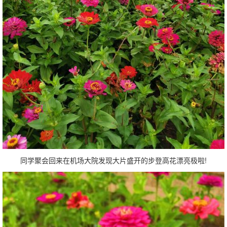
同学聚会回来在机场大院发现大片盛开的步登高花漂亮极啦!