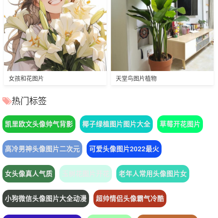
女孩和花图片
天堂鸟图片植物
热门标签
凯里欧文头像帅气背影
椰子绿植图片图片大全
草莓开花图片
高冷男神头像图片二次元
可爱头像图片2022最火
女头像真人气质
玉树花图片开花
老年人常用头像图片女
小狗微信头像图片大全动漫
超帅情侣头像霸气冷酷