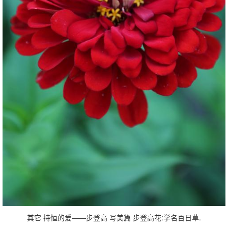
其它 持恒的爱——步登高 写美篇 步登高花:学名百日草.