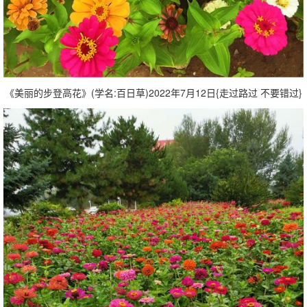
《美丽的步登高花》(学名:百日草)2022年7月12日{走过路过 不要错过}