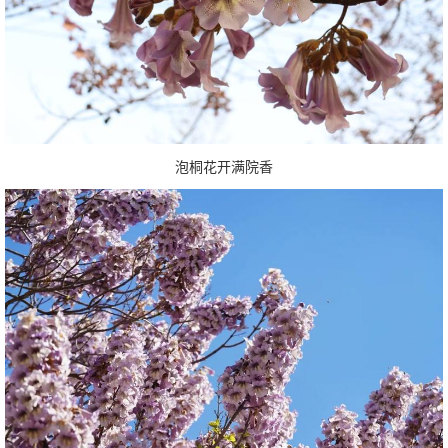
泡桐花开满院香