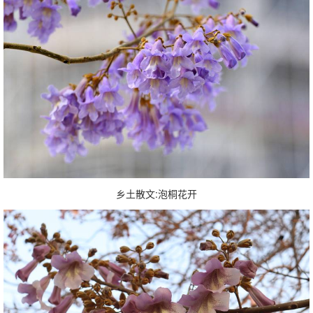
乡土散文:泡桐花开