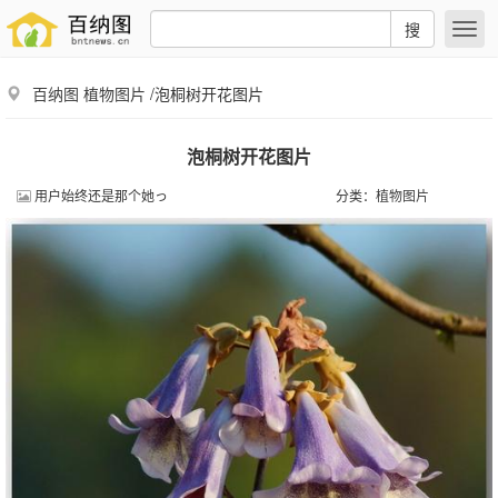
搜
百纳图
植物图片
/泡桐树开花图片
泡桐树开花图片
用户始终还是那个她っ
分类：
植物图片