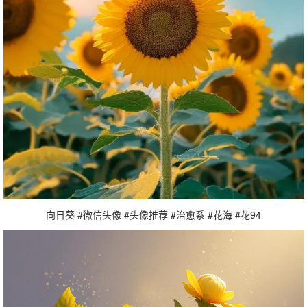
向日葵 #微信头像 #头像推荐 #治愈系 #花海 #花94