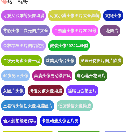
热门标签
可爱又沙雕的头像动漫
可爱小猫头像图片大全超萌
大妈头像
背影头像二次元图片大全
巨蟹座头像图片2024最
二花图片
森林绿植图片图片欣赏
微信头像2024年旺财
二次元闺蜜头像一组
欧美风情侣头像
果园开花图片图片欣赏
40岁男人头像
高清头像男动漫古风
穿心莲开花图片
女图片头像
搞怪女孩头像动漫
狐尾百合花图片
王者情头情侣头像动漫图片
低调微信头像简洁
仙人剑花能治病吗
卡通动漫头像图片男