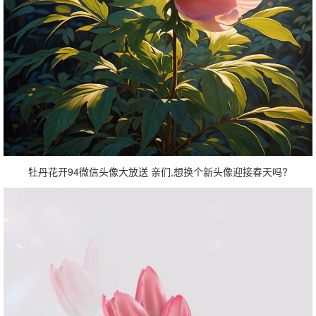
牡丹花开94微信头像大放送 亲们,想换个新头像迎接春天吗?