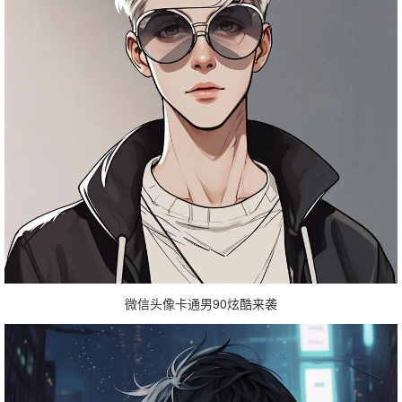
微信头像卡通男90炫酷来袭