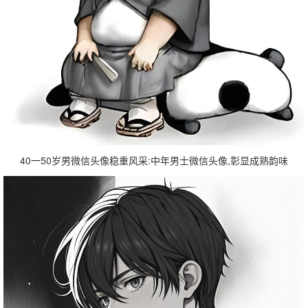
40一50岁男微信头像稳重风采:中年男士微信头像,彰显成熟韵味