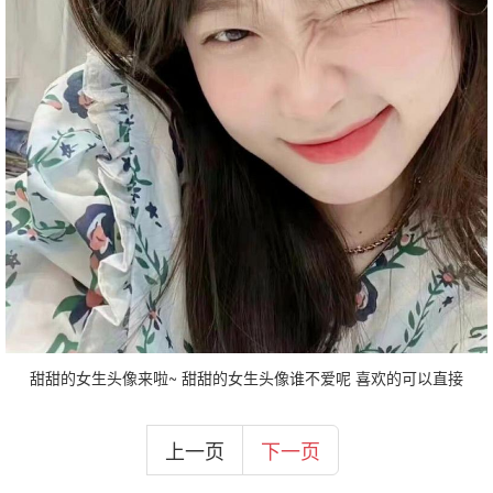
甜甜的女生头像来啦~ 甜甜的女生头像谁不爱呢 喜欢的可以直接
上一页
下一页