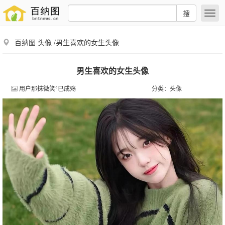
搜
百纳图
头像
/男生喜欢的女生头像
男生喜欢的女生头像
用户那抹微笑°已成殇
分类：
头像