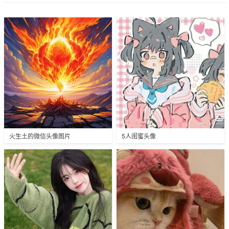
火生土的微信头像图片
5人闺蜜头像