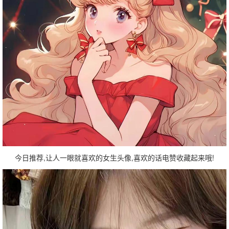
今日推荐,让人一眼就喜欢的女生头像,喜欢的话电赞收藏起来哦!