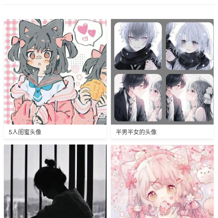
5人闺蜜头像
半男半女的头像