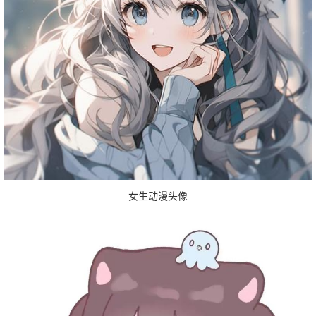
女生动漫头像