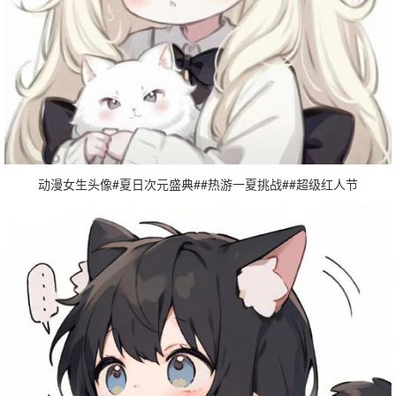
动漫女生头像#夏日次元盛典##热游一夏挑战##超级红人节