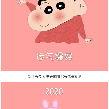
新年头像|女生头像|情侣头像第五波