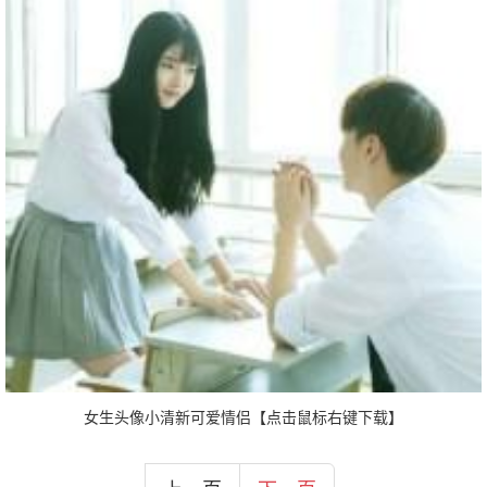
女生头像小清新可爱情侣【点击鼠标右键下载】