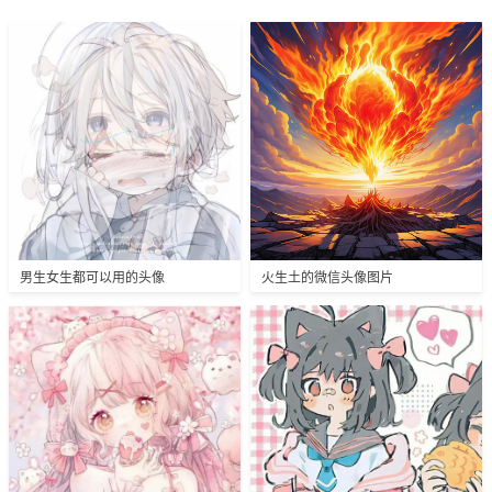
男生女生都可以用的头像
火生土的微信头像图片