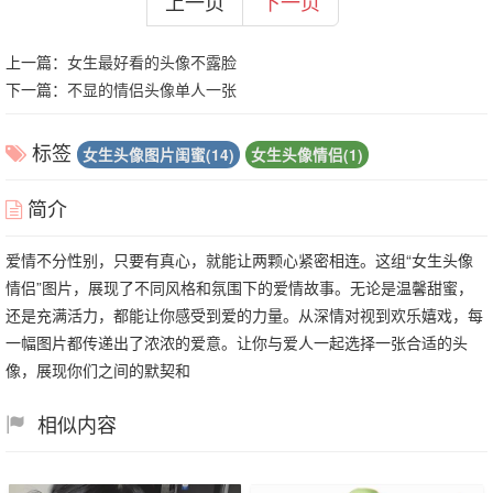
上一页
下一页
上一篇：
女生最好看的头像不露脸
下一篇：
不显的情侣头像单人一张
标签
女生头像图片闺蜜(14)
女生头像情侣(1)
简介
爱情不分性别，只要有真心，就能让两颗心紧密相连。这组“女生头像
情侣”图片，展现了不同风格和氛围下的爱情故事。无论是温馨甜蜜，
还是充满活力，都能让你感受到爱的力量。从深情对视到欢乐嬉戏，每
一幅图片都传递出了浓浓的爱意。让你与爱人一起选择一张合适的头
像，展现你们之间的默契和
相似内容