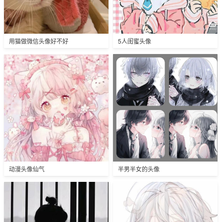
用猫做微信头像好不好
5人闺蜜头像
动漫头像仙气
半男半女的头像