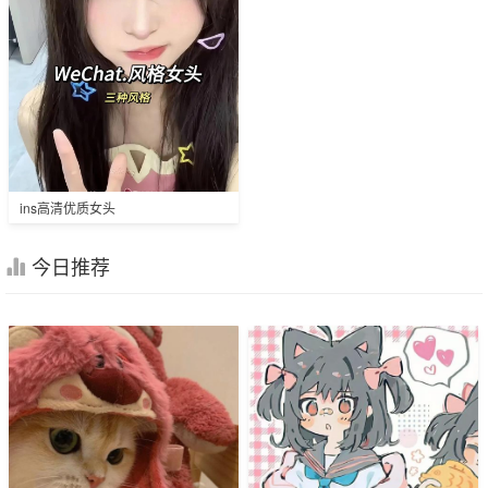
ins高清优质女头
今日推荐