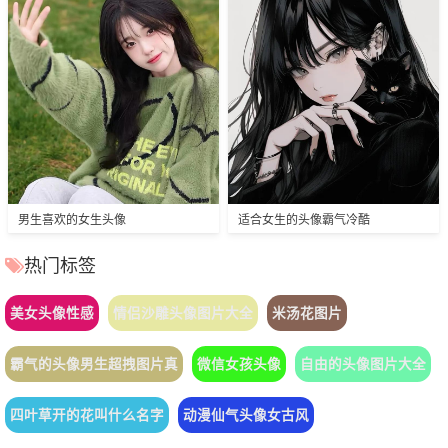
男生喜欢的女生头像
适合女生的头像霸气冷酷
热门标签
美女头像性感
情侣沙雕头像图片大全
米汤花图片
霸气的头像男生超拽图片真
微信女孩头像
自由的头像图片大全
四叶草开的花叫什么名字
动漫仙气头像女古风