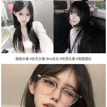
甜妹头像 #女生头像 #ins女头 #优质头像 #氛围感拉