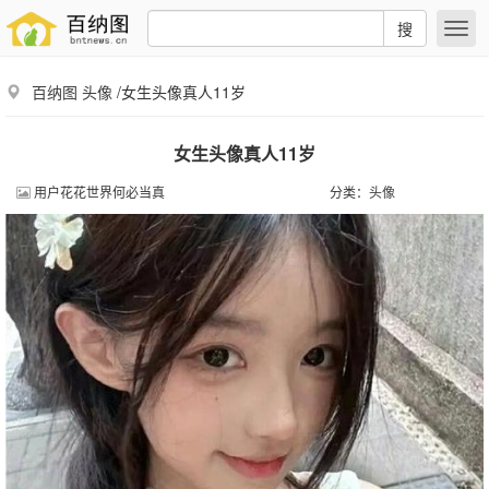
搜
百纳图
头像
/女生头像真人11岁
女生头像真人11岁
用户花花世界何必当真
分类：
头像