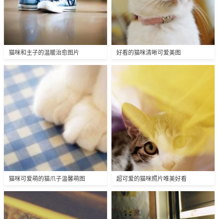
猫咪和主子的温暖治愈图片
好看的猫咪清晰可爱美图
猫咪可爱萌的猫爪子温馨萌图
超可爱的猫咪照片唯美好看