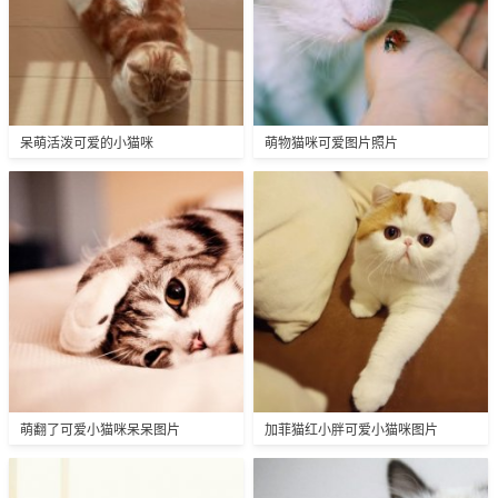
呆萌活泼可爱的小猫咪
萌物猫咪可爱图片照片
萌翻了可爱小猫咪呆呆图片
加菲猫红小胖可爱小猫咪图片