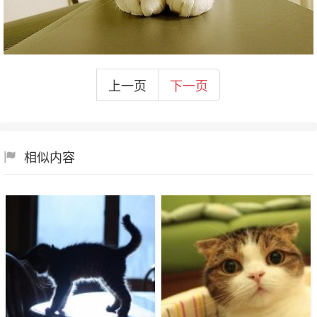
上一页
下一页
相似内容