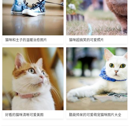
猫咪和主子的温暖治愈图片
猫咪超搞笑的可爱照片
好看的猫咪清晰可爱美图
酷毙帅呆的可爱萌宠猫咪图片大全