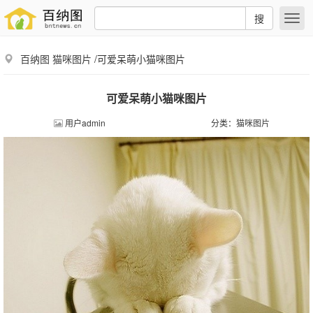
搜
百纳图
猫咪图片
/可爱呆萌小猫咪图片
可爱呆萌小猫咪图片
用户admin
分类：
猫咪图片