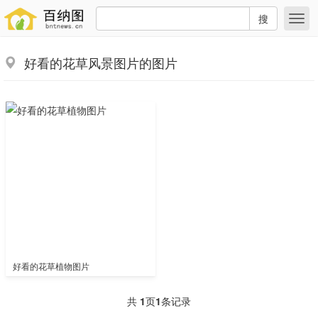
搜
好看的花草风景图片的图片
好看的花草植物图片
共
1
页
1
条记录