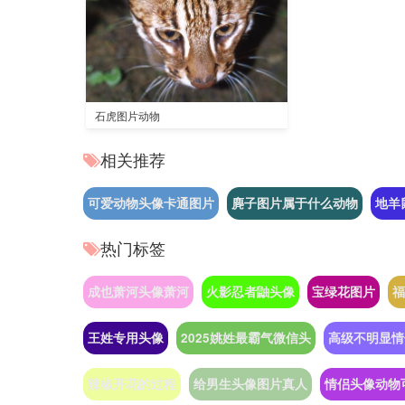
石虎图片动物
相关推荐
可爱动物头像卡通图片
麂子图片属于什么动物
地羊
热门标签
成也萧河头像萧河
火影忍者鼬头像
宝绿花图片
福
王姓专用头像
2025姚姓最霸气微信头
高级不明显情
辣椒开花的过程
给男生头像图片真人
情侣头像动物