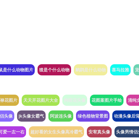
鼠是什么动物图片
猹是个什么动物
鸸鹋是什么动物
喜马拉雅
禄花图片
天天开花图片大全
狗咬花头像
花图案图片手绘
清纯
侣头像
jk头像女霸气
阿波连头像
绿色植物背景图
动漫头像后
可爱一左一右
超好看的女生头像高冷霸气
安宥真头像
头像男情侣