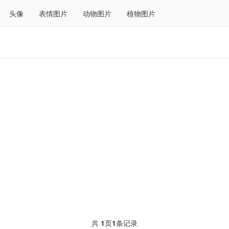
头像
表情图片
动物图片
植物图片
共
1
页
1
条记录