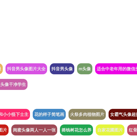
漫
抖音男头像图片大全
抖音男头像
m头像
适合中老年用的微信
生头像干净学生
和小小怪下士主
花的样子简笔画
火祭多肉植物图片
女霸气头像超
图片
闺蜜头像两人一人一张
摇钱树花怎么养
自家花圃图片
红