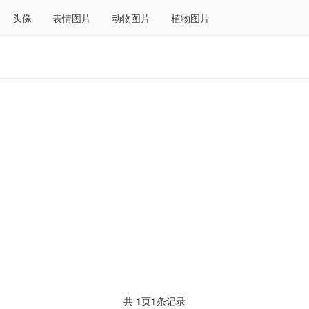
头像
表情图片
动物图片
植物图片
共
1
页
1
条记录