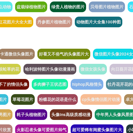
么动物
盆栽绿植物图片
绿贵人植物的图片
贝母图片植物图片
红花图片大全大图
丹参图片植物图片
动物图片大全集100种图
卡通微信头像图片
好看又不俗气的头像图片大
微信图片头像2024女
蜈蚣草的花
哈利波特图片头像动漫漫画
微信女孩头像
向日葵开花
不了的情侣头像
多肉狮子王状态图
hiphop风格情头
牡丹花开花的
图片
草莓花图片
粉蝶花的花语是什么
cp头像情侣图片动漫
卓
男图片
耗子头植物图片
头像ins高级质感动漫
中年男人头像风景
片欣赏
火影忍者头像可爱图片帅气
超可爱稀有闺蜜头像图片大
小