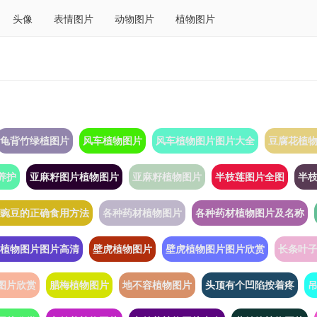
头像
表情图片
动物图片
植物图片
龟背竹绿植图片
风车植物图片
风车植物图片图片大全
豆腐花植
养护
亚麻籽图片植物图片
亚麻籽植物图片
半枝莲图片全图
半
豌豆的正确食用方法
各种药材植物图片
各种药材植物图片及名称
植物图片图片高清
壁虎植物图片
壁虎植物图片图片欣赏
长条叶
图片欣赏
腊梅植物图片
地不容植物图片
头顶有个凹陷按着疼