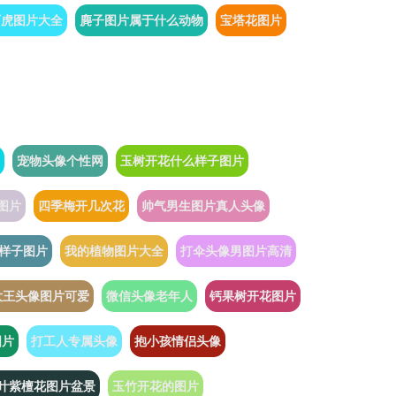
石虎图片大全
麂子图片属于什么动物
宝塔花图片
宠物头像个性网
玉树开花什么样子图片
图片
四季梅开几次花
帅气男生图片真人头像
样子图片
我的植物图片大全
打伞头像男图片高清
大王头像图片可爱
微信头像老年人
钙果树开花图片
图片
打工人专属头像
抱小孩情侣头像
叶紫檀花图片盆景
玉竹开花的图片