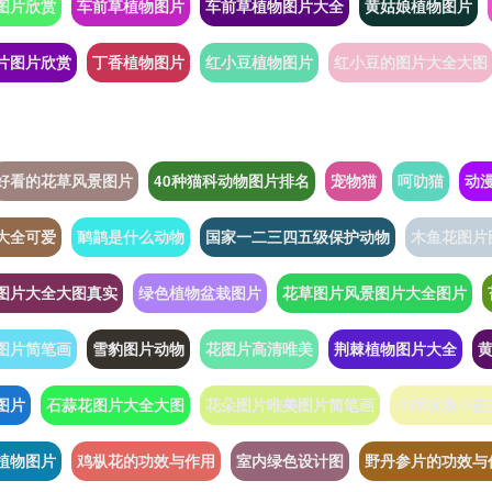
图片欣赏
车前草植物图片
车前草植物图片大全
黄姑娘植物图片
片图片欣赏
丁香植物图片
红小豆植物图片
红小豆的图片大全大图
好看的花草风景图片
40种猫科动物图片排名
宠物猫
呵叻猫
动
大全可爱
鸸鹋是什么动物
国家一二三四五级保护动物
木鱼花图片
图片大全大图真实
绿色植物盆栽图片
花草图片风景图片大全图片
图片简笔画
雪豹图片动物
花图片高清唯美
荆棘植物图片大全
图片
石蒜花图片大全大图
花朵图片唯美图片简笔画
小球玫瑰小苗
植物图片
鸡枞花的功效与作用
室内绿色设计图
野丹参片的功效与