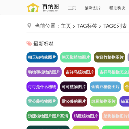
主页
猫咪图片
猫朋狗友
当前位置：
主页
>
TAG标签
> TAGS列表
最新标签
朝天椒植株图片
朝天椒植物图片
龟背竹植物图片
动物和植物的图片
吉祥鸟植物图片
吉祥鸟植物怎么
可可是什么植物
可可植物图片
金豌豆植物图片
金
雷公藤植物图片
雷公藤的图片
绿豆植物图片
绿豆
鸡腿植物图片图片高清
鸡腿植物图片
腊梅植物图片