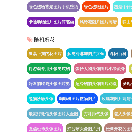
绿色植物背景图片手机壁纸
绿色植物图片
猹是个什
卡通动物图片图片简笔画
风铃花图片图片高清
映山
随机标签
餐桌上摆的花图片
多肉海琳娜图片大全
冬阳百科
打游戏专用头像男炫酷
蛋仔人物头像图片小绿蛋外
好看的吃鸡头像图片男
超冷酷的头像图片动漫
发现
熊猫沙雕头像
咖啡树图片植物图片
玫瑰花图片高清
最流行微信头像图片大全图
万叶帅气头像
老人头像
微信恐怖头像图片
打台球头像图片男
松树开花的图