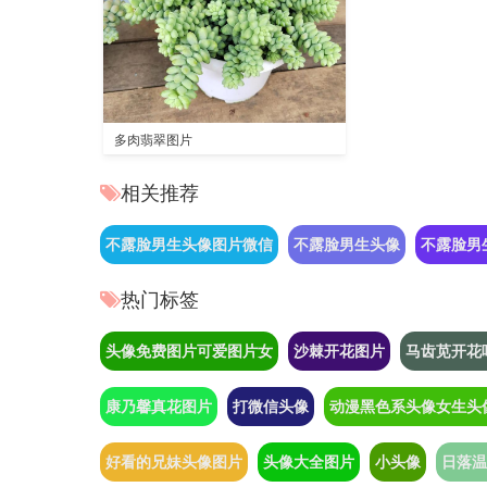
多肉翡翠图片
相关推荐
不露脸男生头像图片微信
不露脸男生头像
不露脸男
热门标签
头像免费图片可爱图片女
沙棘开花图片
马齿苋开花
康乃馨真花图片
打微信头像
动漫黑色系头像女生头
好看的兄妹头像图片
头像大全图片
小头像
日落温