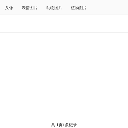
头像
表情图片
动物图片
植物图片
共
1
页
1
条记录