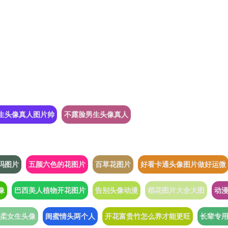
生头像真人图片帅
不露脸男生头像真人
吗图片
五颜六色的花图片
百草花图片
好看卡通头像图片做好运微
像
巴西美人植物开花图片
告别头像动漫
稻花图片大全大图
动
柔女生头像
闺蜜情头两个人
开花富贵竹怎么养才能更旺
长辈专