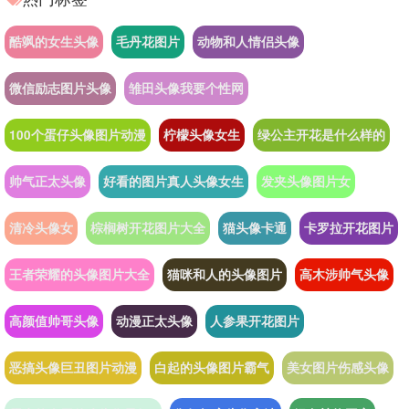
酷飒的女生头像
毛丹花图片
动物和人情侣头像
微信励志图片头像
雏田头像我要个性网
100个蛋仔头像图片动漫
柠檬头像女生
绿公主开花是什么样的
帅气正太头像
好看的图片真人头像女生
发夹头像图片女
清冷头像女
棕榈树开花图片大全
猫头像卡通
卡罗拉开花图片
王者荣耀的头像图片大全
猫咪和人的头像图片
高木涉帅气头像
高颜值帅哥头像
动漫正太头像
人参果开花图片
恶搞头像巨丑图片动漫
白起的头像图片霸气
美女图片伤感头像