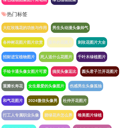
热门标签
大红玫瑰花的功效与作用
男生头动漫头像帅气
各种树花图片图片欣赏
窗外的花图片
刺玫花图片大全
招财进宝植物图片
死人送什么花图片
千叶木绿植图片
手绘卡通头像女图片可爱
搞笑头像逗比
圆头君子兰开花图片
重瓣长寿花
女生最爱的头像图片
伤感男生头像孤独
和气花图片
2024微信头像男
杜仲开花图片
打工人专属职业头像
碧绿花卉怎么养
唯美图片绿植