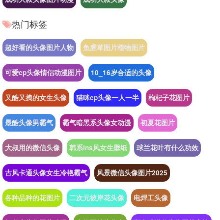
热门标签
超好看的头像图片人物
鱼腥草图片植物图片
可爱cp头像情侣动漫图片
10_16岁合适的头像
又酷又拽的女生头像
猫咪cp头像一人一半
枸杞子花图片
最酷头像男霸气
霸气暗黑系头像女动漫
初夏花图片
大叔用的微信头像
韩系ins风女生壁纸
球兰花叶有什么功效
古风卡通头像女生冷艳霸气
风景微信头像图片2025
各种品种的花图片
二次元彼岸花头像
电焊工头像