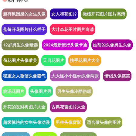
超有氛围感的女生头像
女人和花图片
橄榄开花图片图片高清
蓝莓开花图片什么样子
大叶伞花图片图片高清
12岁男生头像精选
2024最新流行头像卡通
姓胡的头像男生头像
荷花图片头像唯美
天目花图片
扶手花图片大全
稳重女人微信头像霸气
大大怪小小怪qq头像两张
情侣头像搞笑
烧汤花图片
头像图片男
男生头像冷酷伤感
开花的发财树图片大全
古典花窗图片大全
超级惊艳的女生头像动漫
男生头像背影
适合做头像的图片