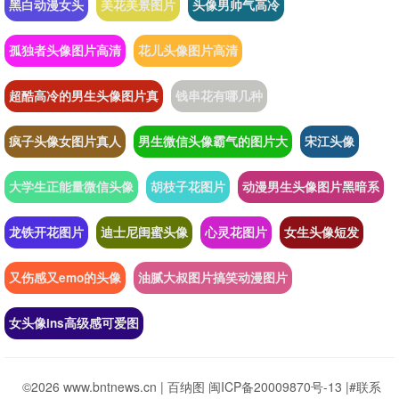
黑白动漫女头
美花美景图片
头像男帅气高冷
孤独者头像图片高清
花儿头像图片高清
超酷高冷的男生头像图片真
钱串花有哪几种
疯子头像女图片真人
男生微信头像霸气的图片大
宋江头像
大学生正能量微信头像
胡枝子花图片
动漫男生头像图片黑暗系
龙铁开花图片
迪士尼闺蜜头像
心灵花图片
女生头像短发
又伤感又emo的头像
油腻大叔图片搞笑动漫图片
女头像ins高级感可爱图
©2026 www.bntnews.cn |
百纳图
闽ICP备20009870号-13
|
#联系