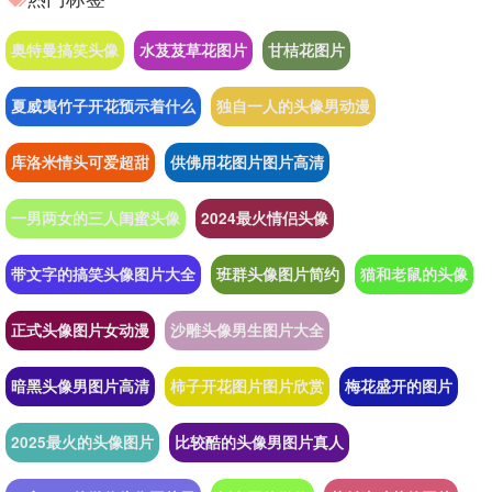
奥特曼搞笑头像
水芨芨草花图片
甘桔花图片
夏威夷竹子开花预示着什么
独自一人的头像男动漫
库洛米情头可爱超甜
供佛用花图片图片高清
一男两女的三人闺蜜头像
2024最火情侣头像
带文字的搞笑头像图片大全
班群头像图片简约
猫和老鼠的头像
正式头像图片女动漫
沙雕头像男生图片大全
暗黑头像男图片高清
柿子开花图片图片欣赏
梅花盛开的图片
2025最火的头像图片
比较酷的头像男图片真人