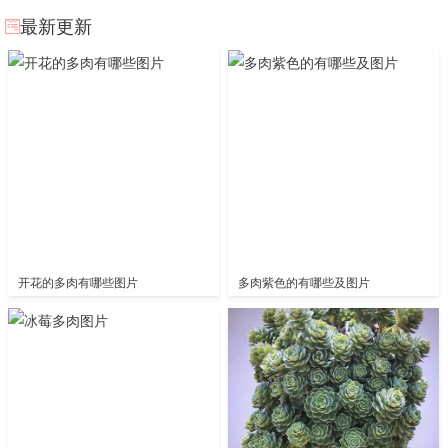
最新更新
开花的多肉有哪些图片
多肉紫色的有哪些及图片