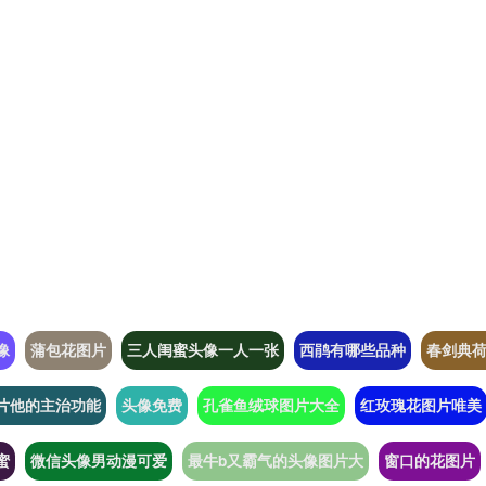
像
蒲包花图片
三人闺蜜头像一人一张
西鹃有哪些品种
春剑典
片他的主治功能
头像免费
孔雀鱼绒球图片大全
红玫瑰花图片唯美
蜜
微信头像男动漫可爱
最牛b又霸气的头像图片大
窗口的花图片