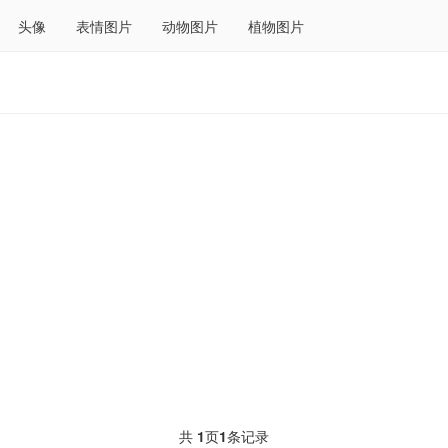
头像
表情图片
动物图片
植物图片
共
1
页
1
条记录