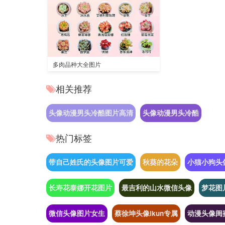
多肉品种大全图片
相关推荐
头像动漫男头冷酷图片高清
头像动漫男头冷酷
热门标签
带自己姓氏的头像图片可爱
秋葵的花朵
小猫小狗头
长寿花泰娜开花图片
最吉利的山水微信头像
梦花图
微信头像图片女生
蔡徐坤头像ikun专属
动漫头像闺