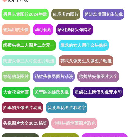
男男头像图片2024年最
红爪多肉图片
超短发漫画女生头像
爸妈用的头像
莉可莉斯
哈利波特头像网名
闺蜜头像二人图片二次元一
属龙的女人用什么头像好
闺蜜头像三人可爱图片动漫
韩式头像男生头像图片动漫
雏菊的花图片
萌娃头像男图片动漫
帅帅的头像图片大全
大食花简笔画
关于陈的姓氏头像
星蝶公主情侣头像无水印
姓李的头像图片动漫
芨芨草花图片和名字
头像图片大全2025搞笑
小熊头简笔画图片彩色