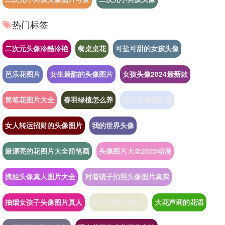
热门标签
二次元头像冷酷冷艳
餐桌桌花
可盐可甜的女孩头像
芭乐花图片
女生最酷的头像图片
女孩头像2024最新款
简笔花图片大全
春羽绿植怎么养
什么头像最好看
女人转运招财的头像图片
我的世界头像
最漂亮的花图片大全简笔画
头像图片大全2025动漫
拽姐头像真人图片大全
对着镜子拍照头像图片真实
抽烟女孩子头像图片真人
仙女闺蜜头像2人
大花芦莉的花语