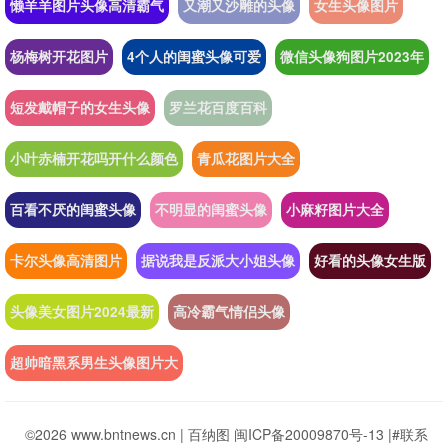
懒羊羊图片头像高清霸气
又潮又沙雕的头像
女生头像图片
杨梅树开花图片
4个人的闺蜜头像可爱
微信头像狗图片2023年
短发戴帽子的女生头像
罗兰花百度百科
小叶赤楠开花吗开什么颜色
青瓜花图片大全
百看不厌的闺蜜头像
不明显的闺蜜头像
小麻籽图片大全
卡尔头像高清图片
据说我是反派大小姐头像
好看的头像女生版
头像美女图片2024最新
高冷霸气情侣头像
超帅暗黑系男生头像图片大
©2026 www.bntnews.cn |
百纳图
闽ICP备20009870号-13
|
#联系