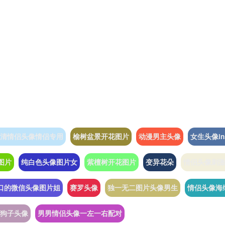
清情侣头像情侣专用
榆树盆景开花图片
动漫男主头像
女生头像i
图片
纯白色头像图片女
紫檀树开花图片
变异花朵
情侣头像刺
口的微信头像图片姐
赛罗头像
独一无二图片头像男生
情侣头像海
狗子头像
男男情侣头像一左一右配对