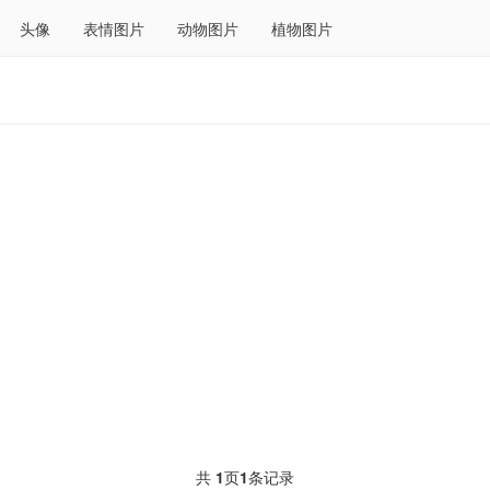
头像
表情图片
动物图片
植物图片
共
1
页
1
条记录