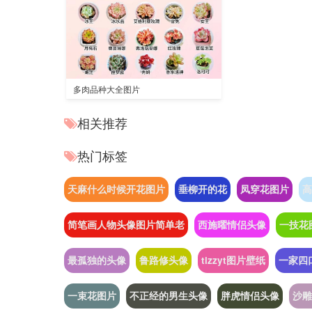
多肉品种大全图片
相关推荐
热门标签
天麻什么时候开花图片
垂柳开的花
凤穿花图片
高
简笔画人物头像图片简单老
西施曜情侣头像
一技花
最孤独的头像
鲁路修头像
tizzyt图片壁纸
一家四
一束花图片
不正经的男生头像
胖虎情侣头像
沙雕