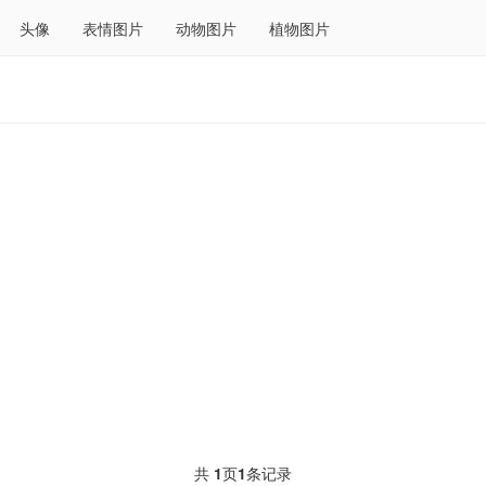
头像
表情图片
动物图片
植物图片
共
1
页
1
条记录