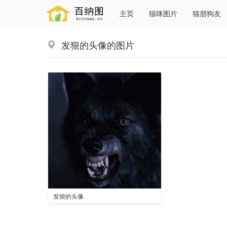
主页
猫咪图片
猫朋狗友
发狠的头像的图片
发狠的头像