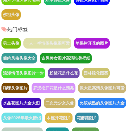
佛祖头像
热门标签
男士头像
一人一半情侣头像图可爱
苹果树开花的图片
简约风格头像大全
古风美女图片高清唯美壁纸
浪漫情侣头像图片一对
粉黛花是什么花
园林绿化图案
猫咪头像图片
罗汉松开花是什么预兆
派大星高清头像图片可爱
水晶花图片大全大图
二次元少女头像
比较成熟的头像图片大全
头像2025年最火情侣
木槿开花图片
花蘑菇图片