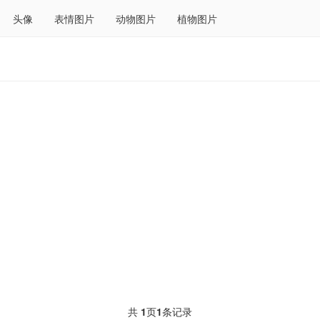
头像
表情图片
动物图片
植物图片
共
1
页
1
条记录