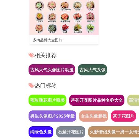
多肉品种大全图片
相关推荐
古风大气头像图片动漫
古风大气头像
热门标签
蓝玫瑰花图片唯美
芦荟开花图片品种名称大全
高清
男生头像图片2025年最
女生头像超拽
茶子花图片
纯绿色头像
石斛开花图片
火影情侣头像一男一女情