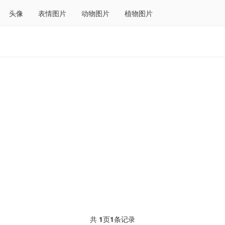
头像
表情图片
动物图片
植物图片
共
1
页
1
条记录