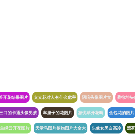
荟开花结果图片
支支花对人有什么危害
阴暗头像图片女
蔡徐坤头
三口的卡通头像男孩
车厘子的花图片
忘忧草开花吗
金包花的图片
兰绿云开花图片
天堂鸟图片植物图片大全大
头像女黑白高冷
漂