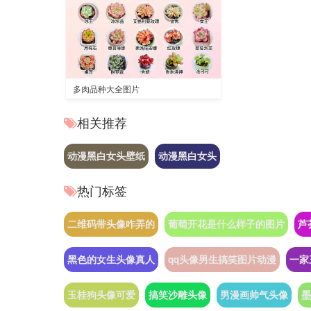
多肉品种大全图片
相关推荐
动漫黑白女头壁纸
动漫黑白女头
热门标签
二维码带头像咋弄的
葡萄开花是什么样子的图片
芦
黑色的女生头像真人
qq头像男生搞笑图片动漫
一家
玉桂狗头像可爱
搞笑沙雕头像
男漫画帅气头像
墨