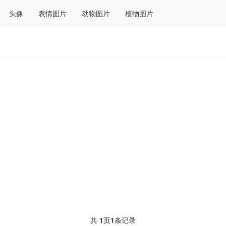
头像
表情图片
动物图片
植物图片
共
1
页
1
条记录